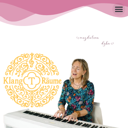
agdalena
dyb