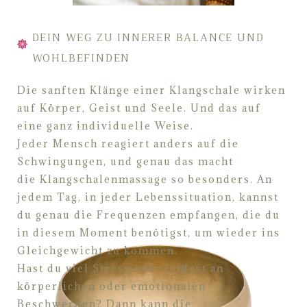
DEIN WEG ZU INNERER BALANCE UND
WOHLBEFINDEN
Die sanften Klänge einer Klangschale wirken
auf Körper, Geist und Seele. Und das auf
eine ganz
individuelle Weise.
Jeder Mensch reagiert anders auf die
Schwingungen,
und genau das macht
die
Klangschalen
massage so besonders. An
jedem Tag, in jeder Lebenssituation, kannst
du genau die
Frequenzen empfangen, die du
in diesem Moment benötigst, um wieder ins
Gleichgewicht zu
kommen.
Hast du viel Stress oder leidest an
körperlichen oder emotionalen
Beschwerden? Dann kann die