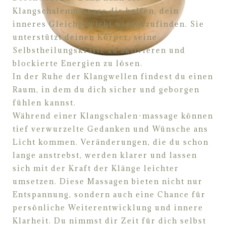
Klangschalenmassage dir helfen, dein
inneres Gleichgewicht wiederzufinden. Sie
unterstützt deinen
Körper, seine
Selbstheilungs
kräfte zu aktivieren und
blockierte E
nergien zu lösen.
In der Ruhe der Klangwellen findest du einen
Raum, in dem du dich sicher und geborgen
fühlen
kannst.
Während einer Klangschalen-
massage können
tief verwurzelte Gedanken und Wünsche ans
Licht
kommen. Veränderungen, die du schon
lange anstrebst, werden klarer und lassen
sich mit der Kraft
der Klänge leichter
umsetzen. Diese Massagen bieten nicht nur
Entspann
ung, sondern auch eine
Chance für
persönliche Weiterentwicklung und innere
Klarheit. Du nimmst dir Zeit für dich selbst