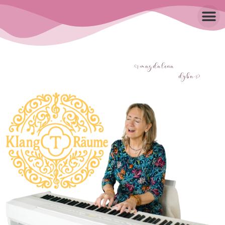
agdalena
dyb