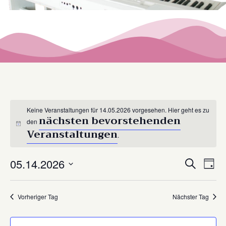
Keine Veranstaltungen für 14.05.2026 vorgesehen. Hier geht es zu
nächsten bevorstehenden
den
Hinweis
Veranstaltungen
.
Veransta
Ver
05.14.2026
Suche
Tag
Suche
Ans
Datum
wählen.
und
Nav
Ansichte
Vorheriger Tag
Nächster Tag
Navigati